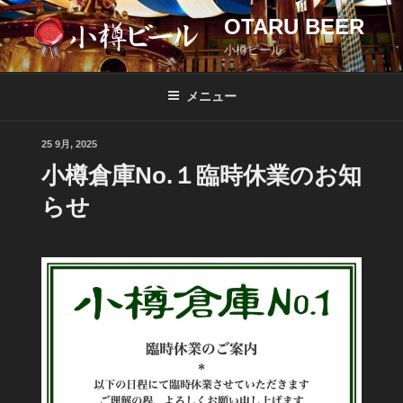
OTARU BEER
小樽ビール
メニュー
投
25 9月, 2025
稿
小樽倉庫No.１臨時休業のお知
日:
らせ