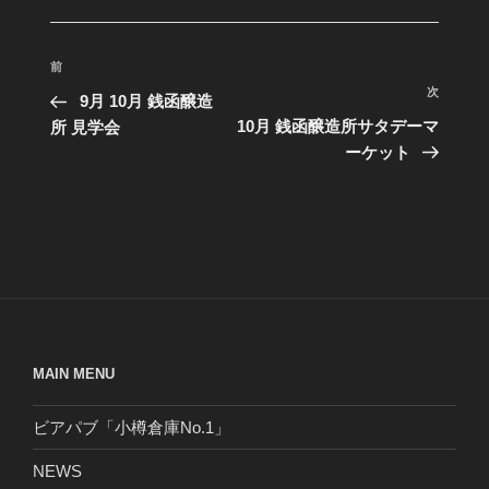
投
過
前
稿
次
去
次
9月 10月 銭函醸造
ナ
の
の
10月 銭函醸造所サタデーマ
所 見学会
投
ビ
投
ーケット
稿
稿
ゲ
ー
シ
ョ
ン
MAIN MENU
ビアパブ「小樽倉庫No.1」
NEWS