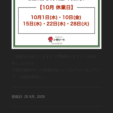
ご迷惑をお掛けしますがご理解賜りますようお願い
申し上げます
小樽市港町5-4（小樽運河沿い）ブルワリー＆ビアパ
ブ「小樽倉庫No.１」
投稿日: 25 9月, 2025