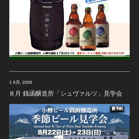
投
1 8月, 2026
稿
８月 銭函醸造所「シュヴァルツ」見学会
日: