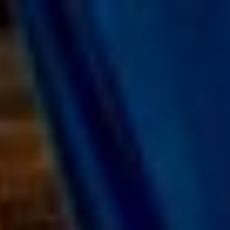
コ
ン
テ
ン
ツ
へ
ス
キ
ッ
プ