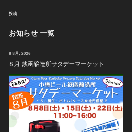
投稿
お知らせ 一覧
投
8 8月, 2026
稿
８月 銭函醸造所サタデーマーケット
日: