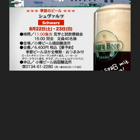
投
4 7月, 2026
稿
銭函醸造所 見学会「シュヴァルツ」
日: