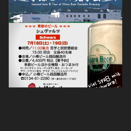
投
29 6月, 2026
稿
銭函醸造所７月サタデーマーケット
日: