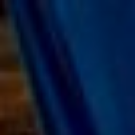
コ
ン
テ
ン
ツ
へ
ス
キ
ッ
プ