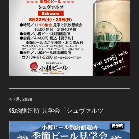
投
4 7月, 2026
稿
銭函醸造所 見学会「シュヴァルツ」
日: