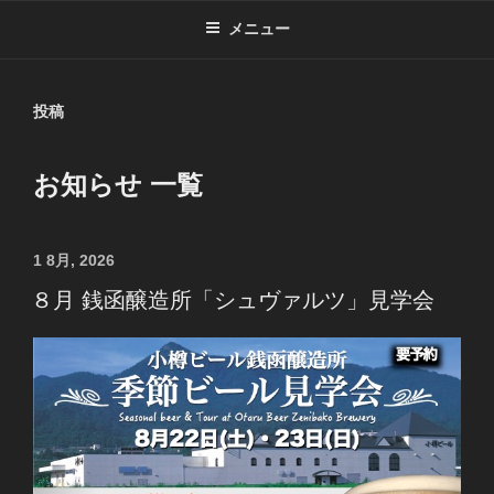
メニュー
投稿
お知らせ 一覧
投
1 8月, 2026
稿
８月 銭函醸造所「シュヴァルツ」見学会
日: